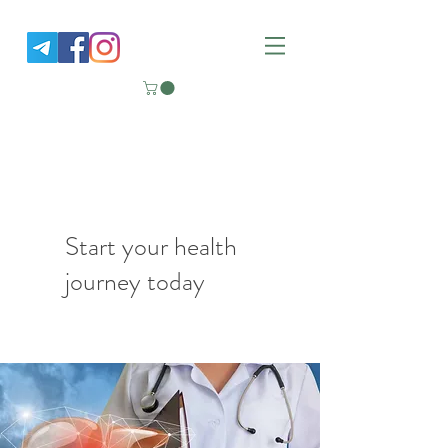
Nutrition Good Life
Functional Medicine Clinic
Start your health
journey today