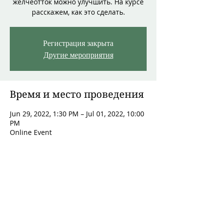
желчеотток можно улучшить. На курсе
расскажем, как это сделать.
Регистрация закрыта
Другие мероприятия
Время и место проведения
Jun 29, 2022, 1:30 PM – Jul 01, 2022, 10:00
PM
Online Event
О мероприятии
Вам знакомы следующие симптомы?
Проблемы со стулом (запор или 
диарея, стеаторея – жирный стул из-за 
непереваренных жиров)