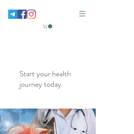
Nutrition Good Life
Functional Medicine Clinic
Start your health
journey today