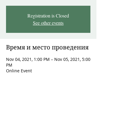
Registration is Closed
See other events
Время и место проведения
Nov 04, 2021, 1:00 PM – Nov 05, 2021, 5:00
PM
Online Event
О мероприятии
Вам знакомы следующие симптомы?
Проблемы со стулом (запор или 
диарея, стеаторея – жирный стул из-за 
непереваренных жиров)
Горечь во рту
Тяжесть или боль в правом 