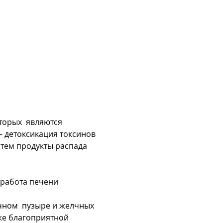
орых  являются 
 детоксикация токсинов 
атем продукты распада 
 работа печени 
чном  пузыре и желчных 
же благоприятной 