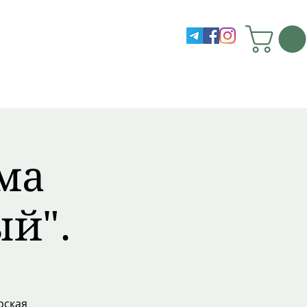
ма
ый".
рская