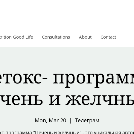
rition Good Life
Consultations
About
Contact
етокс- програм
чень и желчн
Mon, Mar 20
  |  
Телеграм
кс-программа "Печень и желчный" - это уникальная авто