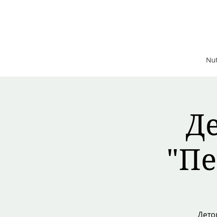
Nutrition Good Life
Functional Medicine Clinic
Nut
Д
"Пе
Дето