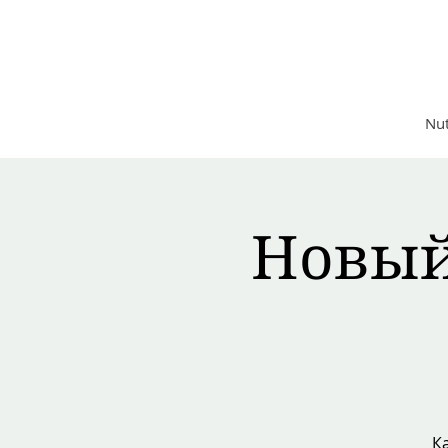
Nutrition Good Life
Functional Medicine Clinic
Nut
Новый 
К