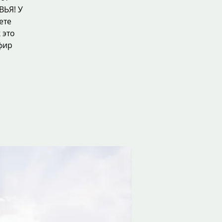
ВЬЯ! У
ете
 это
фир