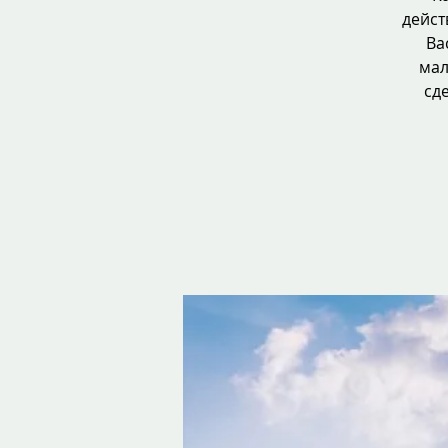
дейст
Ва
мал
сд