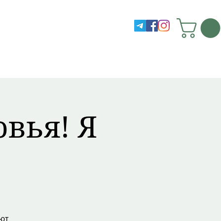
овья! Я
ют