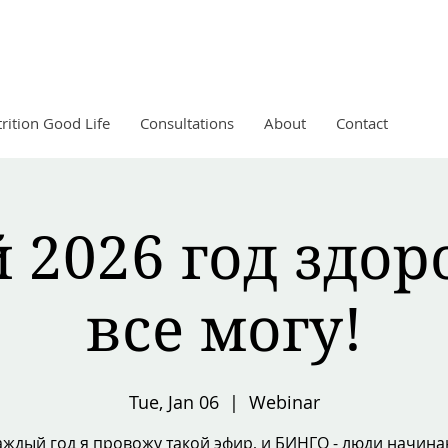
rition Good Life
Consultations
About
Contact
2026 год здор
все могу!
Tue, Jan 06
  |  
Webinar
аждый год я провожу такой эфир, и БИНГО - люди начина