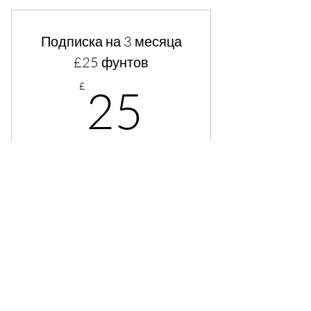
Подписка на 3 месяца
£25 фунтов
25£
£
25
Every 3 months
Подписка на 3 месяца £25 фунтов,
автоматическое продление. Можно
отменить в любой момент.
Valid for 12 months
Buy Now